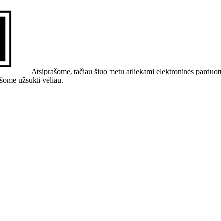
Atsiprašome, tačiau šiuo metu atliekami elektroninės parduot
ašome užsukti vėliau.