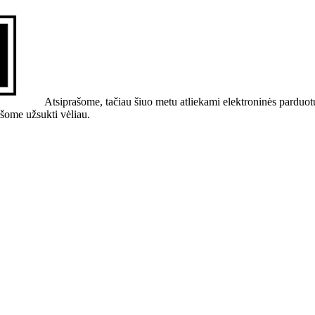
Atsiprašome, tačiau šiuo metu atliekami elektroninės parduot
ašome užsukti vėliau.