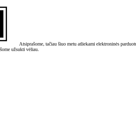
Atsiprašome, tačiau šiuo metu atliekami elektroninės parduot
ašome užsukti vėliau.