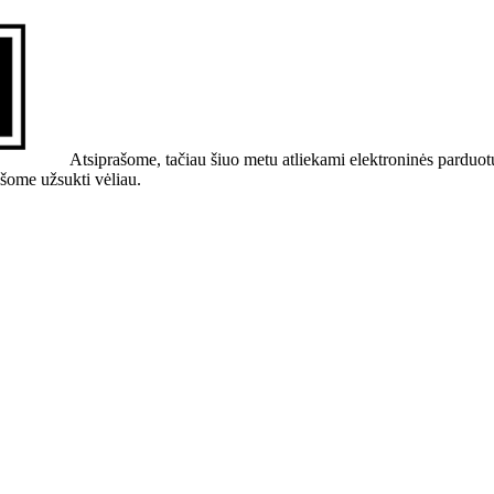
Atsiprašome, tačiau šiuo metu atliekami elektroninės parduot
ašome užsukti vėliau.